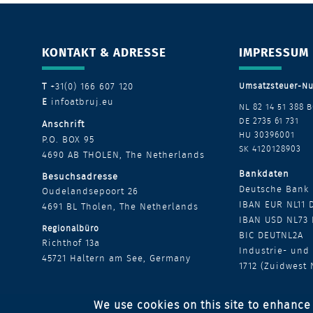
KONTAKT & ADRESSE
IMPRESSUM
T
+31(0) 166 607 120
Umsatzsteuer-N
E
infoatbruj.eu
NL 82 14 51 388 B
DE 2735 61 731
Anschrift
HU 30396001
P.O. BOX 95
SK 4120128903
4690 AB THOLEN,
The Netherlands
Bankdaten
Besuchsadresse
Deutsche Bank
Oudelandsepoort 26
IBAN EUR NL11 
4691 BL Tholen,
The Netherlands
IBAN USD NL73 
Regionalbüro
BIC DEUTNL2A
Richthof 13a
Industrie- und
4
5721 Haltern am See,
Germany
1712 (Zuidwest 
We use cookies on this site to enhance