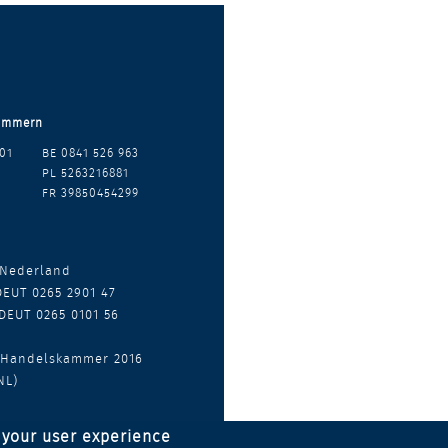
ummern
01
BE 0841 526 963
PL 5263216881
FR 39850454299
 Nederland
DEUT 0265 2901 47
DEUT 0265 0101 56
 Handelskammer 2016
NL)
 your user experience