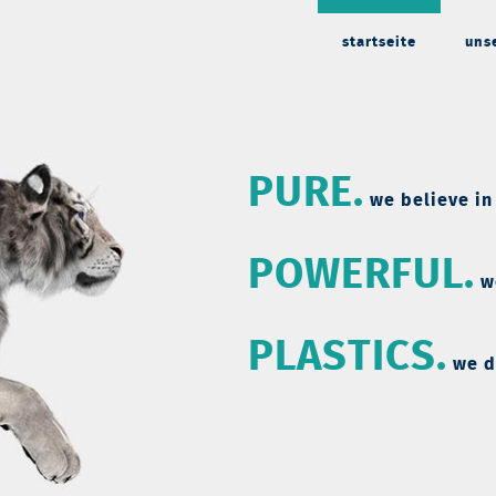
startseite
uns
PURE.
we believe in
POWERFUL.
w
PLASTICS.
we d