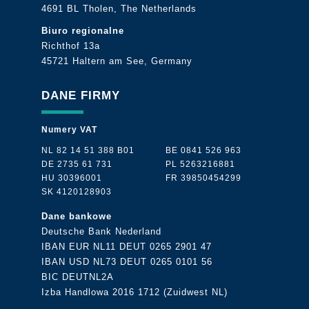
4691 BL Tholen,
The Netherlands
Biuro regionalne
Richthof 13a
4
5721 Haltern am See,
Germany
DANE FIRMY
Numery VAT
NL 82 14 51 388 B01
BE 0841 526 963
DE 2735 61 731
PL 5263216881
HU 30396001
FR 39850454299
SK 4120128903
Dane bankowe
Deutsche Bank Nederland
IBAN EUR NL11 DEUT 0265 2901 47
IBAN USD NL73 DEUT 0265 0101 56
BIC DEUTNL2A
Izba Handlowa 2016 1712 (Zuidwest NL)