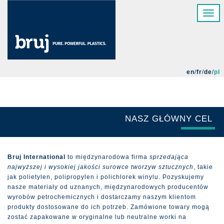
Przejdź
Toggl
do
navig
treści
en
fr
de
pl
NASZ GŁÓWNY CEL
Bruj International
to międzynarodowa firma
sprzedająca
najwyższej i wysokiej jakości surowce tworzyw sztucznych
, takie
jak polietylen, polipropylen i polichlorek winylu. Pozyskujemy
nasze materiały od uznanych, międzynarodowych producentów
wyrobów petrochemicznych i dostarczamy naszym klientom
produkty dostosowane do ich potrzeb. Zamówione towary mogą
zostać zapakowane w oryginalne lub neutralne worki na