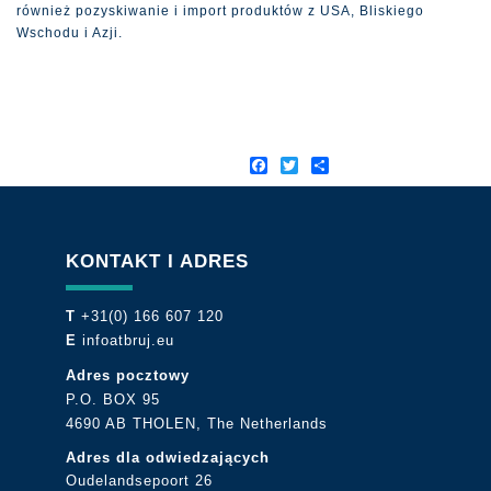
również pozyskiwanie i import produktów z USA, Bliskiego
Wschodu i Azji.
Facebook
Twitter
Share
KONTAKT I ADRES
T
+31(0) 166 607 120
E
infoatbruj.eu
Adres pocztowy
P.O. BOX 95
4690 AB THOLEN, The Netherlands
Adres dla odwiedzających
Oudelandsepoort 26