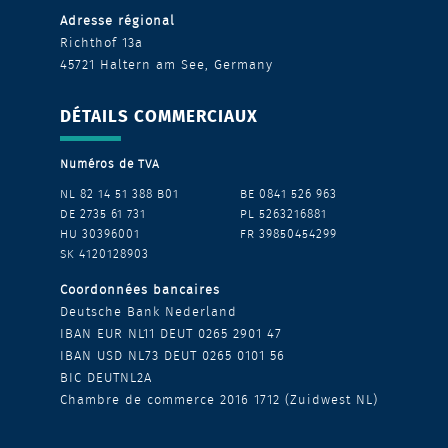
Adresse régional
Richthof 13a
4
5721 Haltern am See,
Germany
DÉTAILS COMMERCIAUX
Numéros de TVA
NL 82 14 51 388 B01
BE 0841 526 963
DE 2735 61 731
PL 5263216881
HU 30396001
FR 39850454299
SK 4120128903
Coordonnées bancaires
Deutsche Bank Nederland
IBAN EUR NL11 DEUT 0265 2901 47
IBAN USD NL73 DEUT 0265 0101 56
BIC DEUTNL2A
Chambre de commerce 2016 1712 (Zuidwest NL)