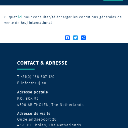
ici
Cliquez
pour consulter/télécharger les conditions générales de
vente de
Bruj international
.
Facebook
Twitter
Share
CONTACT & ADRESSE
T
+31(0) 166 607 120
E
infoatbruj.eu
Adresse postale
P.O. BOX 95
4690 AB THOLEN,
The Netherlands
Adresse de visite
Oudelandsepoort 26
4691 BL Tholen, The Netherlands