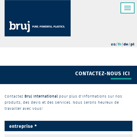
Aller
Toggl
au
navig
contenu
principal
en
fr
de
pl
CONTACTEZ-NOUS ICI
Contactez
Bruj International
pour plus d'informations sur nos
produits, des devis et des services. Nous serons heureux de
travailler avec vous!
entreprise
*